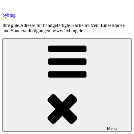
Zum
Inhalt
bybing
springen
Ihre gute Adresse für handgefertigte Häckelmützen. Einzelstücke
und Sonderanfertigungen. www.bybing.de
Menü